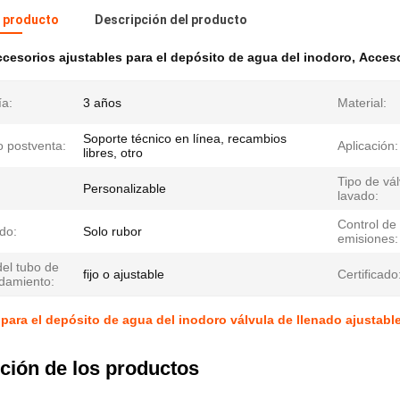
l producto
Descripción del producto
cesorios ajustables para el depósito de agua del inodoro
,
Acceso
ía:
3 años
Material:
Soporte técnico en línea, recambios
o postventa:
Aplicación:
libres, otro
Tipo de vá
Personalizable
lavado:
Control de 
do:
Solo rubor
emisiones:
del tubo de
fijo o ajustable
Certificado
damiento:
para el depósito de agua del inodoro válvula de llenado ajustabl
ción de los productos