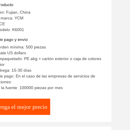
de desbordamiento
producto
en: Fujian, China
a marca: YCM
 CE
odelo: K6001
de pago y envío
orden mínima: 500 piezas
iate US dollars
mpaquetado: PE abg + cartón exterior o caja de colores
ior
rega: 15-30 días
e pago: En el caso de las empresas de servicios de
ciones:
la fuente: 100000 piezas por mes
enga el mejor precio