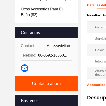
Detalles de
Otros Accesorios Para El
Baño
(82)
Resaltar:
Ac
Garant
Contactos
Servici
Contactos:
Ms. zzavivitao
Color:
Teléfono:
86-0592-18650185095
Integra
Altura 
desbor
Contacta ahora
Accesorios 
Descrip
Envíenos