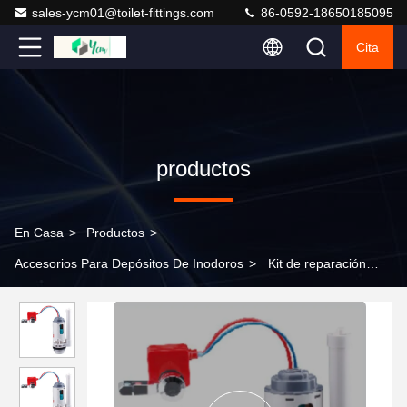
sales-ycm01@toilet-fittings.com
86-0592-18650185095
Cita
productos
En Casa
>
Productos
>
Accesorios Para Depósitos De Inodoros
>
Kit de reparación
universal para inodoro con instalación en sitio, altura ajustable de
210-280 mm y válvula de doble descarga de ABS+POM