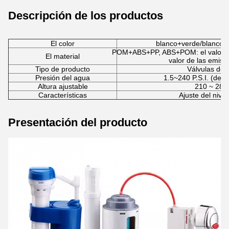
Descripción de los productos
El color
blanco+verde/blanco+a
POM+ABS+PP, ABS+POM: el valor de
El material
valor de las emis
Tipo de producto
Válvulas de 
Presión del agua
1.5~240 P.S.I. (de 0
Altura ajustable
210 ~ 28
Características
Ajuste del nive
Presentación del producto