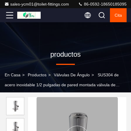
sales-ycm01@toilet-fittings.com
86-0592-18650185095
Cita
productos
En Casa
>
Productos
>
Válvulas De Ángulo
>
SUS304 de
acero inoxidable 1/2 pulgadas de pared montada válvula de
ángulo para la cocina y el baño válvula de parada