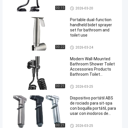
doméstico
Bidé con spray de baño
00:15
2026-03-20
Portable dual-function
handheld bidet sprayer
set for bathroom and
toilet use
Bidé con spray de baño
00:22
2026-03-24
Modern Wall-Mounted
Bathroom Shower Toilet
Accessories Products
Bathroom Toilet
Companion Flusher
Bidé con spray de baño
00:21
2026-03-25
Dispositivo portátil ABS
de rociado para sit-spa
con boquilla portátil, para
usar con inodoros de
lavado a presión en baños
Bidé con spray de baño
00:21
2026-03-25