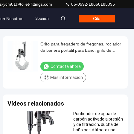
s-ycm01@toilet-fittings.com
86-0592-18650185095
Con Nosotros
Cita
Spanish
Grifo para fregadero de fregonas, rociador
de bañera portátil para baño, grifo de
inodoro para bañera de latón
Contacta ahora
Más información
Vídeos relacionados
Purificador de agua de
carbón activado a presión
y de filtración, ducha de
baño portátil para uso