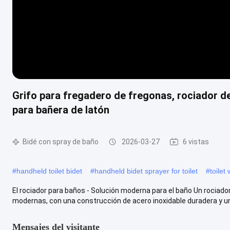
Grifo para fregadero de fregonas, rociador de
para bañera de latón
Bidé con spray de baño
2026-03-27
6 vistas
#
handheld toilet bidet
#
handheld bidet sprayer for toilet
#
toilet
El rociador para baños - Solución moderna para el baño Un rociado
modernas, con una construcción de acero inoxidable duradera y un 
Mensajes del visitante